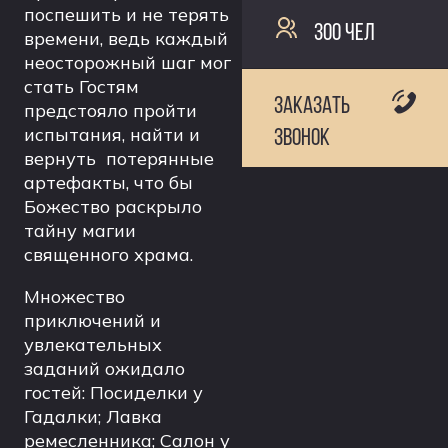
поспешить и не терять
300 ЧЕЛ
времени, ведь каждый
неосторожный шаг мог
стать Гостям
ЗАКАЗАТЬ
предстояло пройти
испытания, найти и
ЗВОНОК
вернуть потерянные
артефакты, что бы
Божество раскрыло
тайну магии
священного храма.
Множество
приключений и
увлекательных
заданий ожидало
гостей: Посиделки у
Гадалки; Лавка
ремесленника; Салон у